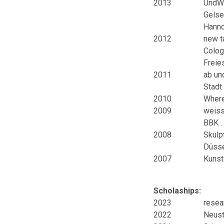
2013
UndWa
Gelse
Hanno
2012
new ta
Colog
Freie
2011
ab un
Stadt
2010
Where
2009
weiss
BBK .
2008
Skulp
Düsse
2007
Kunst
Scholaships
:
2023
resea
2022
Neust