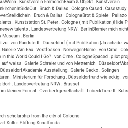
sWenn . Kunstverein EmmerichRaum & Objekt . Kunstverein
nkirchenInSideOut . Bruch & Dallas . Cologne Cased . Casestudy 
verStelldichein . Bruch & Dallas . CologneBrot & Spiele . Pallazo
lents . Kunststation St. Peter . Cologne ( mit Publikation )Hide Pa
nenew talents . Landesvertretung NRW . BerlinBlamier mich nicht
s Museum . Berlin
d zu . von Rundstedt . Düsseldorf ( mit Publikation )Ja schade, 
 . Galerie Van Bau . Vestfossen . NorwegenHome . von Cirne . Co
 in this World Could I Go? . von Cirne . CologneSpaced . pilot pro
 auf weiss . Galerie Schreier und von Metternich . DüsseldorfAk
 DüsseldorfAkademie Ausstellung . Galerie Gecko . Solingen
turen . Ministerium für Forschung . Düsseldorfrund wie eckig . vo
ldorf . Landesvertretung NRW . Brussel
 im kleinen Format . Overbeckgesellschaft . LübeckTiere ll . Kuhs
rch scholarship from the city of Cologne
art Kultur, Stiftung Kunstfonds