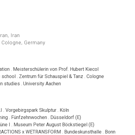
ran, Iran
in Cologne, Germany
ation . Meisterschülerin von Prof. Hubert Kiecol
g school . Zentrum für Schauspiel & Tanz . Cologne
n studies . University Aachen
I . Vorgebirgspark Skulptur . Köln
ming . Fünfzehnwochen . Düsseldorf (E)
rüne I . Museum Peter August Böckstiegel (E)
ACTIONS x WETRANSFORM . Bundeskunsthalle . Bonn