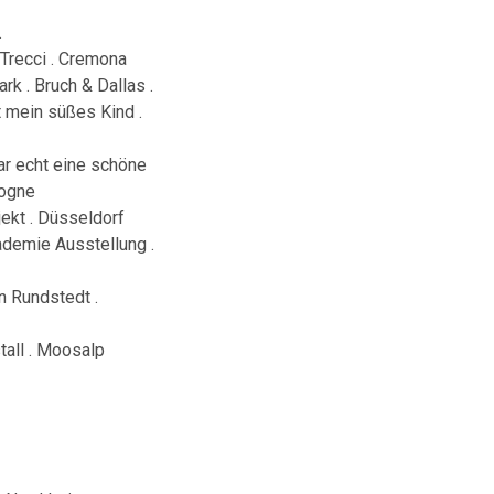
.
 Trecci . Cremona
rk . Bruch & Dallas .
 mein süßes Kind .
war echt eine schöne
logne
jekt . Düsseldorf
ademie Ausstellung .
n Rundstedt .
tall . Moosalp