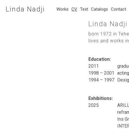
Linda Nadji
Works
CV
Text
Catalogs
Contact
Linda Nadji
born 1972 in Tehe
lives and works 
Education:
2011
gradu
1998 – 2001
actin
1994 – 1997
Desig
Exhibitions
:
2025
ARILL
refra
Ins G
INTER