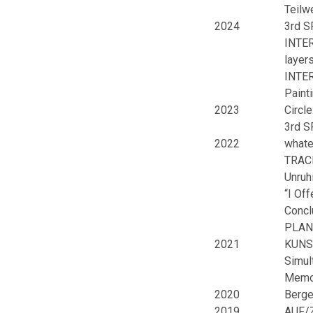
Teilw
2024
3rd S
INTER
layers
INTER
Painti
2023
Circl
3rd SP
2022
whate
TRACE
Unruh
“I Of
Concl
PLANT
2021
KUNST
Simult
Memory
2020
Berge
2019
AUF/Z