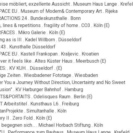
eise möbliert, exzellente Aussicht . Museum Haus Lange . Krefe
PACE EU . Museum of Modern& Contemporary Art . Rijeka
ACTIONS 24 . Bundeskunsthalle . Bonn
, lines & repetitions . fragility of home . CO3 . Köln (E)
FACES . Mikro Galerie . Köln (E)
ng as is III . Kadel Willborn . Düsseldorf
e:43 . Kunsthalle Düsseldorf
ACE EU . Kastell Frankopan . Kraljevic . Kroatien
ver it feels like . Altes Küster Haus . Meerbusch (E)
S: . KV KUH. . Düsseldorf . (E)
ige Zeiten . Wiesbadener Fototage . Wiesbaden
fer You a Journey Without Direction, Uncertainty and No Sweet
usion” . KV Harburger Bahnhof . Hamburg
S&PORTAITS . Odelisques Raum . Berlin (E)
 Arbeitstitel . Kunsthaus L6 . Freiburg
anProjekte . Simultanhalle . Köln
 II . Zero Fold . Köln (E)
 begegnen sich… . Michael Horbach Stiftung . Köln
U . Performance zum Bauhaus . Museum Haus Lange . Krefeld