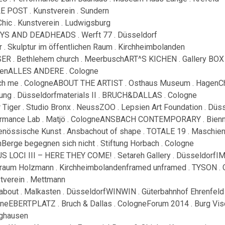
E POST . Kunstverein . Sundern
Chic . Kunstverein . Ludwigsburg
S AND DEADHEADS . Werft 77 . Düsseldorf
r . Skulptur im öffentlichen Raum . Kirchheimbolanden
R . Bethlehem church . MeerbuschART^S KICHEN . Gallery BOX .
enALLES ANDERE . Cologne
ich me . CologneABOUT THE ARTIST . Osthaus Museum . HagenCha
ng . Düsseldorfmaterials II . BRUCH&DALLAS . Cologne
 Tiger . Studio Bronx . NeussZOO . Lepsien Art Foundation . Düss
rmance Lab . Matjö . CologneANSBACH CONTEMPORARY . Bienna
enössische Kunst . Ansbachout of shape . TOTALE 19 . Maschien
Berge begegnen sich nicht . Stiftung Horbach . Cologne
S LOCI III – HERE THEY COME! . Setareh Gallery . DüsseldorfI
raum Holzmann . Kirchheimbolandenframed unframed . TYSON . 
stverein . Mettmann
about . Malkasten . DüsseldorfWINWIN . Güterbahnhof Ehrenfeld 
neEBERTPLATZ . Bruch & Dallas . CologneForum 2014 . Burg Visc
ghausen