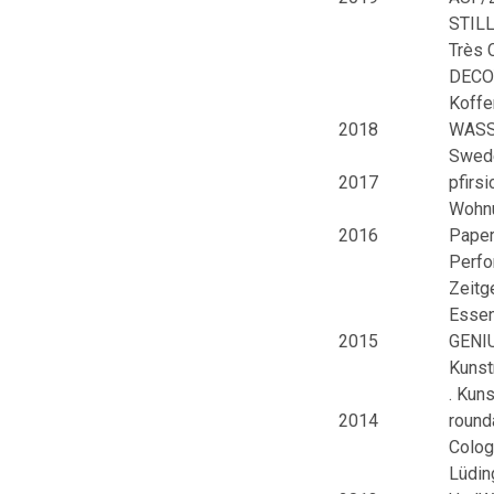
STILL
Très 
DECOY
Koffe
2018
WASSE
Swed
2017
pfirs
Wohnu
2016
Paper
Perfo
Zeitg
Essen
2015
GENIU
Kunst
. Kun
2014
round
Colog
Lüdin